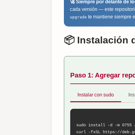
🚀 Siempre por delante de lo
cada versión — este repositor
te mantiene siempre en
upgrade
📦 Instalación 
Paso 1: Agregar repo
Instalar con sudo
Ins
sudo install -d -m 0755 
curl -fsSL https://deb.g