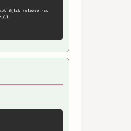
pt $(lsb_release -sc 
ull
