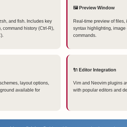
🖼️ Preview Window
 zsh, and fish. Includes key
Real-time preview of files
T), command history (Ctrl-R),
syntax highlighting, image
).
commands.
🔌 Editor Integration
 schemes, layout options,
Vim and Neovim plugins av
ground available for
with popular editors and 