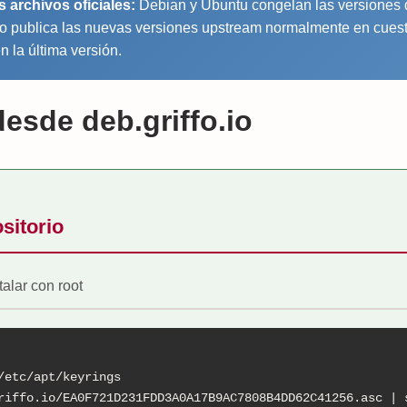
s archivos oficiales:
Debian y Ubuntu congelan las versiones d
io publica las nuevas versiones upstream normalmente en cues
 la última versión.
desde deb.griffo.io
sitorio
talar con root
/etc/apt/keyrings

riffo.io/EA0F721D231FDD3A0A17B9AC7808B4DD62C41256.asc | s