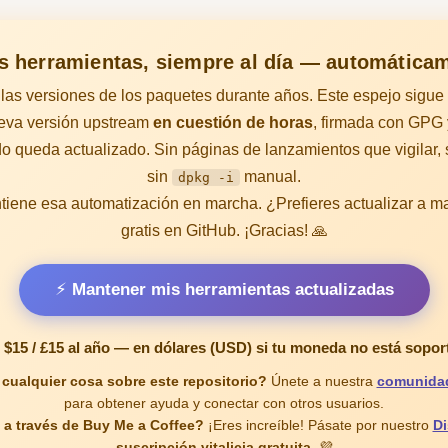
s herramientas, siempre al día — automática
las versiones de los paquetes durante años. Este espejo sigue
eva versión upstream
en cuestión de horas
, firmada con GPG 
o queda actualizado. Sin páginas de lanzamientos que vigilar,
sin
manual.
dpkg -i
iene esa automatización en marcha. ¿Prefieres actualizar a 
gratis en GitHub. ¡Gracias! 🙏
⚡ Mantener mis herramientas actualizadas
 $15 / £15
al año — en dólares (USD) si tu moneda no está sopor
cualquier cosa sobre este repositorio?
Únete a nuestra
comunidad
para obtener ayuda y conectar con otros usuarios.
 a través de Buy Me a Coffee?
¡Eres increíble! Pásate por nuestro
Di
suscripción vitalicia gratuita
. 💜