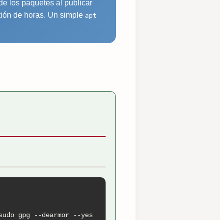
e los paquetes al publicar
tión de horas. Un simple
apt
udo gpg --dearmor --yes 