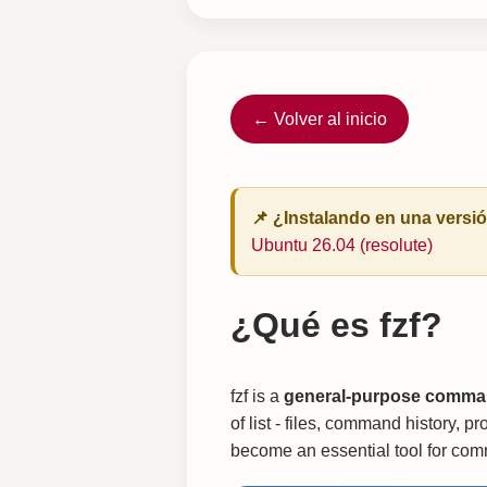
← Volver al inicio
📌 ¿Instalando en una versi
Ubuntu 26.04 (resolute)
¿Qué es fzf?
fzf is a
general-purpose command
of list - files, command history,
become an essential tool for comm