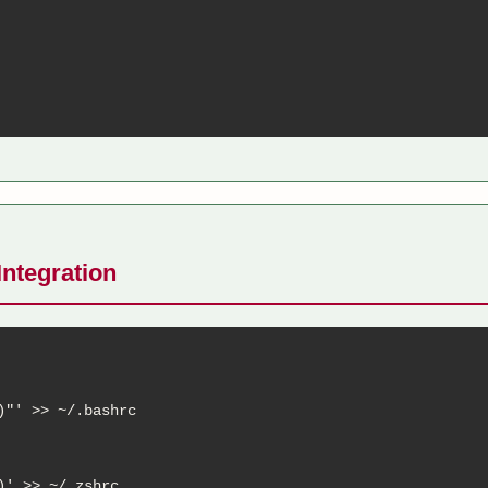
Integration
)"' >> ~/.bashrc

' >> ~/.zshrc
