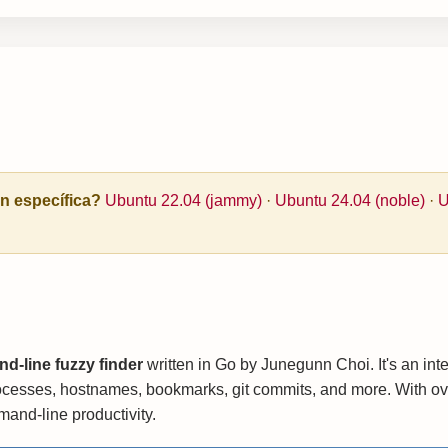
ón específica?
Ubuntu 22.04 (jammy)
·
Ubuntu 24.04 (noble)
·
U
-line fuzzy finder
written in Go by Junegunn Choi. It's an inte
 processes, hostnames, bookmarks, git commits, and more. With ov
and-line productivity.