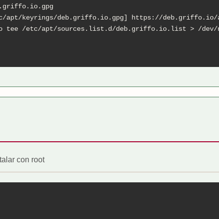
griffo.io.gpg

c/apt/keyrings/deb.griffo.io.gpg] https://deb.griffo.io/a
o tee /etc/apt/sources.list.d/deb.griffo.io.list > /dev/n
talar con root