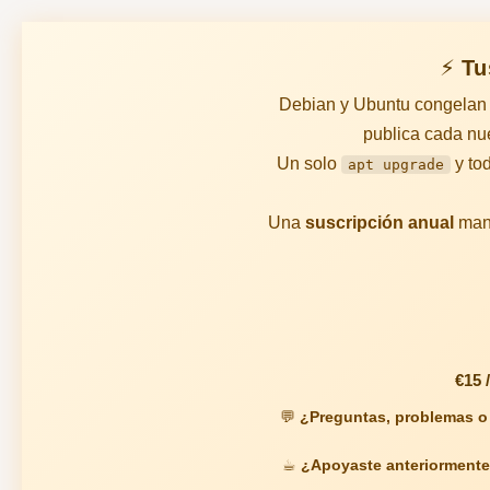
⚡ Tu
Debian y Ubuntu congelan 
publica cada nu
Un solo
y tod
apt upgrade
Una
suscripción anual
mant
€15 /
💬
¿Preguntas, problemas o 
☕
¿Apoyaste anteriormente