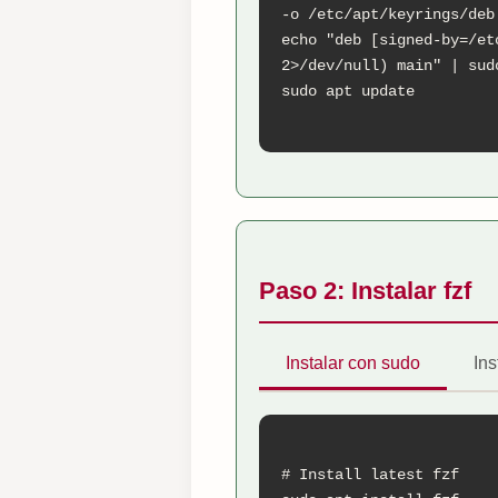
-o /etc/apt/keyrings/deb.
echo "deb [signed-by=/et
2>/dev/null) main" | sud
sudo apt update

Paso 2: Instalar fzf
Instalar con sudo
Ins
# Install latest fzf
