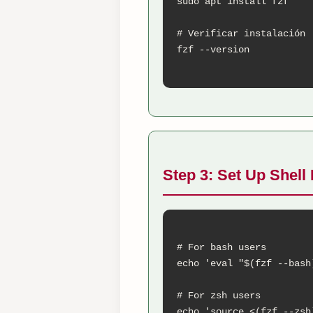
sudo apt install fzf

# Verificar instalación

fzf --version

Step 3: Set Up Shell 
# For bash users

echo 'eval "$(fzf --bash
# For zsh users  

echo 'source <(fzf --zsh)